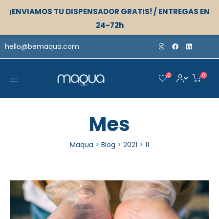
¡ENVIAMOS TU DISPENSADOR GRATIS! / ENTREGAS EN
24-72h
hello@bemaqua.com
0
0
Mes
Maqua
>
Blog
>
2021
>
11