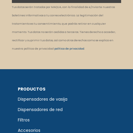
Tus datos serán tratados por MAQUA, con la finalidad de e/nviarte nuestros
boletines informativos a tu correo electrónico. La legitimación del
tratamiento es tu consentimiento, que podrás retirar en cualquier
momento. Tus datos no serán cedidos a terceros. Tienes derecho a acceder,
rectificar y suprimir tus datos, así como otros derechos como se explica en
nuestra política de privacidad
política de privacidad
.
PRODUCTOS
Dispensadores de vasija
Dispensadores de red
Filtros
Accesorios