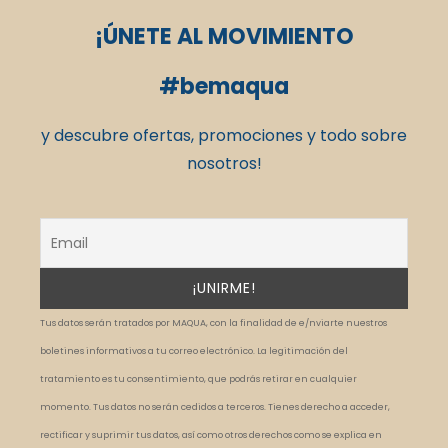
¡ÚNETE AL MOVIMIENTO
#bemaqua
y descubre ofertas, promociones y todo sobre
nosotros!
Tus datos serán tratados por MAQUA, con la finalidad de e/nviarte nuestros
boletines informativos a tu correo electrónico. La legitimación del
tratamiento es tu consentimiento, que podrás retirar en cualquier
momento. Tus datos no serán cedidos a terceros. Tienes derecho a acceder,
rectificar y suprimir tus datos, así como otros derechos como se explica en